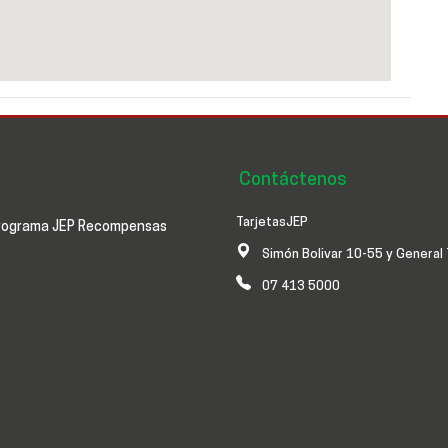
Contáctenos
TarjetasJEP
rograma JEP Recompensas
Simón Bolivar 10-55 y General 
07 413 5000