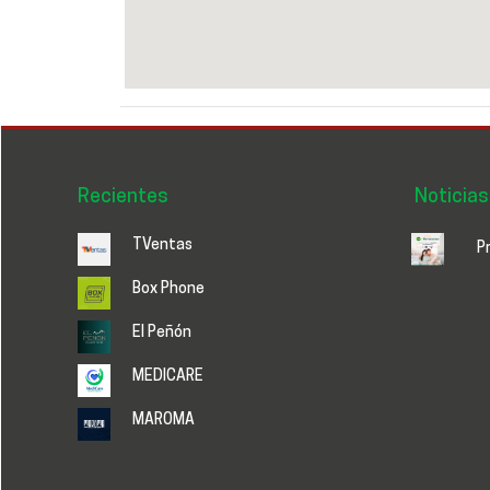
Recientes
Noticias
TVentas
P
Box Phone
El Peñón
MEDICARE
MAROMA