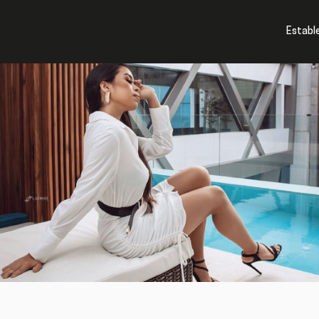
cios
Establ