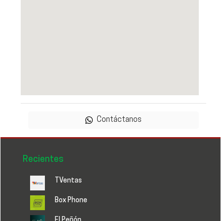
Contáctanos
Recientes
TVentas
Box Phone
El Peñón