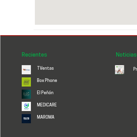
Recientes
Noticias
TVentas
P
Box Phone
El Peñón
MEDICARE
MAROMA