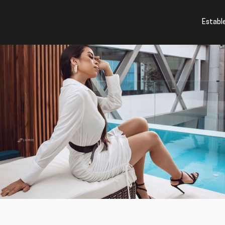
cios
Establ