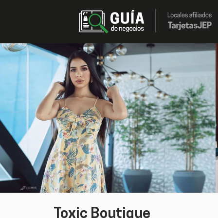
Toxic Boutique - Guia de Nego
跳转到主内容
Toxic Boutique