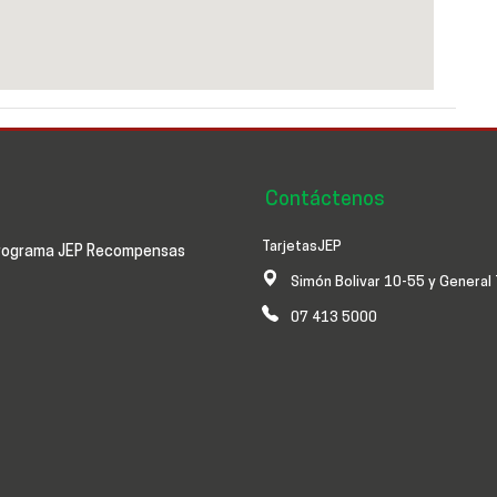
Contáctenos
TarjetasJEP
rograma JEP Recompensas
Simón Bolivar 10-55 y General 
07 413 5000