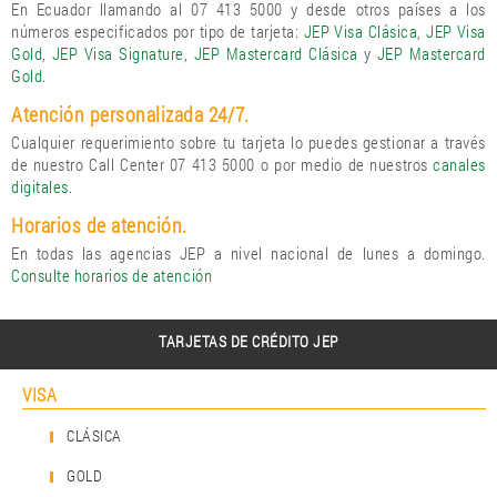
En Ecuador llamando al 07 413 5000 y desde otros países a los
números especificados por tipo de tarjeta:
JEP Visa Clásica
,
JEP Visa
Gold
,
JEP Visa Signature
,
JEP Mastercard Clásica
y
JEP Mastercard
Gold.
Atención personalizada 24/7.
Cualquier requerimiento sobre tu tarjeta lo puedes gestionar a través
de nuestro Call Center 07 413 5000 o por medio de nuestros
canales
digitales.
Horarios de atención.
En todas las agencias JEP a nivel nacional de lunes a domingo.
Consulte horarios de atención
TARJETAS DE CRÉDITO JEP
VISA
CLÁSICA
GOLD