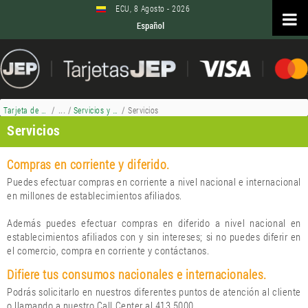
Saltar al contenido
ECU, 8 Agosto - 2026
Tarjeta de Crédito
/
Servicios y Beneficios
/
Servicios
Tarjetas de Crédito JEP - Servicios
Servicios
Compras en corriente y diferido.
Puedes efectuar compras en corriente a nivel nacional e internacional
en millones de establecimientos afiliados.
Además puedes efectuar compras en diferido a nivel nacional en
establecimientos afiliados con y sin intereses; si no puedes diferir en
el comercio, compra en corriente y contáctanos.
Difiere tus consumos nacionales e internacionales.
Podrás solicitarlo en nuestros diferentes puntos de atención al cliente
o llamando a nuestro Call Center al 413 5000.