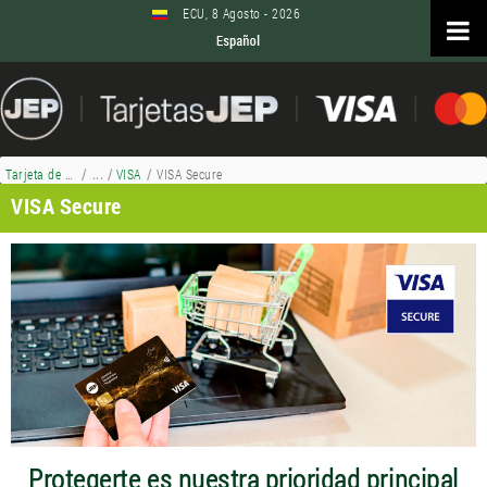
Saltar al contenido
ECU, 8 Agosto - 2026
Tarjeta de Crédito
/
VISA
/
VISA Secure
VISA Secure
VISA Secure
Protegerte es nuestra prioridad principal